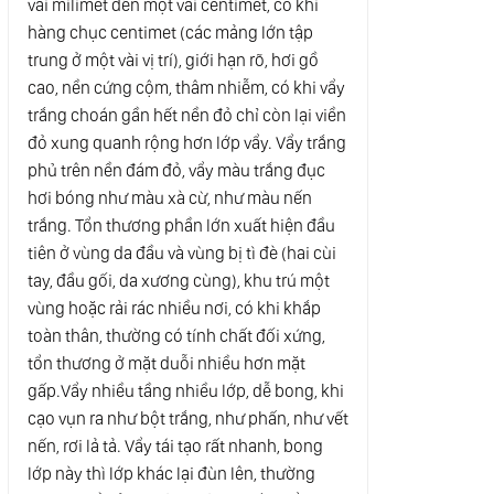
vài milimet đến một vài centimet, có khi
hàng chục centimet (các mảng lớn tập
trung ở một vài vị trí), giới hạn rõ, hơi gồ
cao, nền cứng cộm, thâm nhiễm, có khi vẩy
trắng choán gần hết nền đỏ chỉ còn lại viền
đỏ xung quanh rộng hơn lớp vẩy. Vẩy trắng
phủ trên nền đám đỏ, vẩy màu trắng đục
hơi bóng như màu xà cừ, như màu nến
trắng. Tổn thương phần lớn xuất hiện đầu
tiên ở vùng da đầu và vùng bị tì đè (hai cùi
tay, đầu gối, da xương cùng), khu trú một
vùng hoặc rải rác nhiều nơi, có khi khắp
toàn thân, thường có tính chất đối xứng,
tổn thương ở mặt duỗi nhiều hơn mặt
gấp.Vẩy nhiều tầng nhiều lớp, dễ bong, khi
cạo vụn ra như bột trắng, như phấn, như vết
nến, rơi lả tả. Vẩy tái tạo rất nhanh, bong
lớp này thì lớp khác lại đùn lên, thường