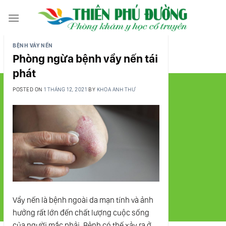
Skip
to
content
BỆNH VẢY NẾN
Phòng ngừa bệnh vẩy nến tái
phát
POSTED ON
1 THÁNG 12, 2021
BY
KHOA ANH THƯ
Vẩy nến là bệnh ngoài da mạn tính và ảnh
hưởng rất lớn đến chất lượng cuộc sống
của người mắc phải. Bệnh có thế xảy ra ở