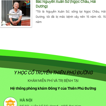
Bác Nguyễn Xuân Sử (Ngọc Châu, Hải
Dương)
“Tôi là Nguyễn Xuân Sử, sống tại Ngọc Châu, Hải
Dương, tôi đã bị mắc bệnh vẩy nến 15 năm rồi. 15
năm
Y HỌC CỔ TRUYỀN THIÊN PHÚ ĐƯỜNG
KHÁM MIỄN PHÍ VÀ TRỊ BỆNH TẠI
Hệ thống phòng khám Đông Y của Thiên Phú Đường
HÀ NỘI