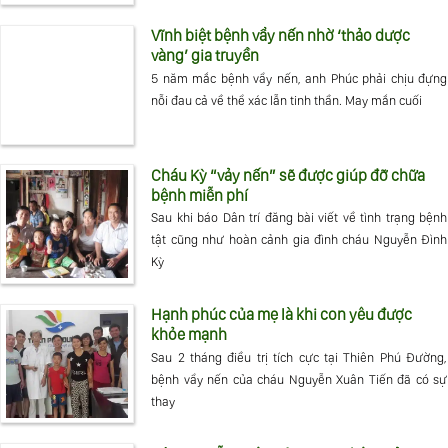
Vĩnh biệt bệnh vẩy nến nhờ ‘thảo dược
vàng’ gia truyền
5 năm mắc bệnh vẩy nến, anh Phúc phải chịu đựng
nỗi đau cả về thể xác lẫn tinh thần. May mắn cuối
Cháu Kỳ “vảy nến” sẽ được giúp đỡ chữa
bệnh miễn phí
Sau khi báo Dân trí đăng bài viết về tình trạng bệnh
tật cũng như hoàn cảnh gia đình cháu Nguyễn Đình
Kỳ
Hạnh phúc của mẹ là khi con yêu được
khỏe mạnh
Sau 2 tháng điều trị tích cực tại Thiên Phú Đường,
bệnh vẩy nến của cháu Nguyễn Xuân Tiến đã có sự
thay