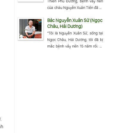
Thiên Phú Đường, bệnh vẩy nến
của cháu Nguyễn Xuân Tiến đã có
sự thay
Bác Nguyễn Xuân Sử (Ngọc
Châu, Hải Dương)
“Tôi là Nguyễn Xuân Sử, sống tại
Ngọc Châu, Hải Dương, tôi đã bị
mắc bệnh vẩy nến 15 năm rồi. 15
năm
.
nh