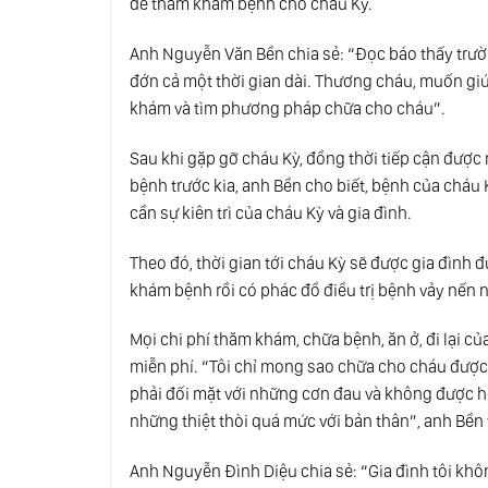
để thăm khám bệnh cho cháu Kỳ.
Anh Nguyễn Văn Bền chia sẻ: “Đọc báo thấy trư
đớn cả một thời gian dài. Thương cháu, muốn gi
khám và tìm phương pháp chữa cho cháu”.
Sau khi gặp gỡ cháu Kỳ, đồng thời tiếp cận đượ
bệnh trước kia, anh Bền cho biết, bệnh của cháu 
cần sự kiên trì của cháu Kỳ và gia đình.
Theo đó, thời gian tới cháu Kỳ sẽ được gia đình đ
khám bệnh rồi có phác đồ điều trị bệnh vảy nến 
Mọi chi phí thăm khám, chữa bệnh, ăn ở, đi lại 
miễn phí. “Tôi chỉ mong sao chữa cho cháu được
phải đối mặt với những cơn đau và không được h
những thiệt thòi quá mức với bản thân”, anh Bền
Anh Nguyễn Đình Diệu chia sẻ: “Gia đình tôi khô