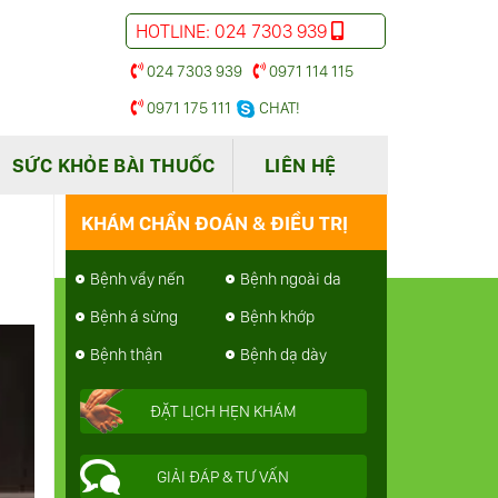
HOTLINE: 024 7303 939
024 7303 939
0971 114 115
0971 175 111
CHAT!
SỨC KHỎE BÀI THUỐC
LIÊN HỆ
KHÁM CHẨN ĐOÁN & ĐIỀU TRỊ
Bệnh vẩy nến
Bệnh ngoài da
Bệnh á sừng
Bệnh khớp
Bệnh thận
Bệnh dạ dày
ĐẶT LỊCH HẸN KHÁM
GIẢI ĐÁP & TƯ VẤN