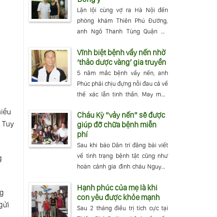
Lặn lội cùng vợ ra Hà Nội đến
phòng khám Thiên Phú Đường,
anh Ngô Thanh Tùng Quận Gò
Vấp, TP Hồ Chí
Vĩnh biệt bệnh vẩy nến nhờ
‘thảo dược vàng’ gia truyền
5 năm mắc bệnh vẩy nến, anh
Phúc phải chịu đựng nỗi đau cả về
thể xác lẫn tinh thần. May mắn
cuối
hiều
Cháu Kỳ “vảy nến” sẽ được
. Tuy
giúp đỡ chữa bệnh miễn
phí
Sau khi báo Dân trí đăng bài viết
về tình trạng bệnh tật cũng như
g
hoàn cảnh gia đình cháu Nguyễn
Đình Kỳ
Hạnh phúc của mẹ là khi
ng
con yêu được khỏe mạnh
gửi
Sau 2 tháng điều trị tích cực tại