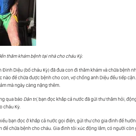
ền thăm khám bệnh tại nhà cho cháu Kỳ.
ễn Đình Diệu (bố cháu Kỳ) đã đưa con đi thăm khám và chữa bệnh n
c nào để chữa được bệnh cho con, vợ chồng anh Diệu đều tiếp cận
giảm mà ngày càng nặng thêm.
ông qua báo
Dân trí
, bạn đọc khắp cả nước đã gửi thư thăm hỏi, độn
ho cháu Kỳ.
hiều bạn đọc ở khắp cả nước gọi điện, gửi thư cho gia đình để hướ
đến để chữa bệnh cho cháu. Gia đình tôi xúc động lắm, có người còn 