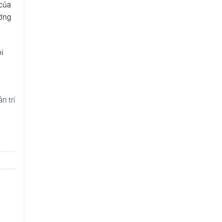
 của
ường
ỏi
à
n trí