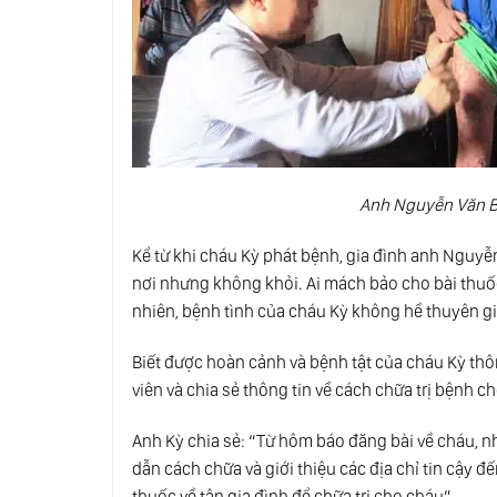
Anh Nguyễn Văn B
Kể từ khi cháu Kỳ phát bệnh, gia đình anh Nguy
nơi nhưng không khỏi. Ai mách bảo cho bài thuố
nhiên, bệnh tình của cháu Kỳ không hề thuyên 
Biết được hoàn cảnh và bệnh tật của cháu Kỳ th
viên và chia sẻ thông tin về cách chữa trị bệnh c
Anh Kỳ chia sẻ: “Từ hôm báo đăng bài về cháu, n
dẫn cách chữa và giới thiệu các địa chỉ tin cậy 
thuốc về tận gia đình để chữa trị cho cháu”.