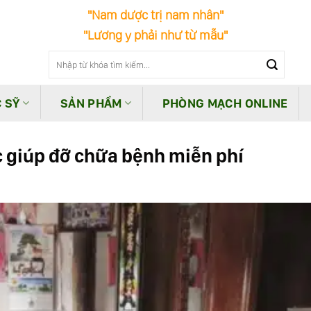
"Nam dược trị nam nhân"
"Lương y phải như từ mẫu"
 SỸ
SẢN PHẨM
PHÒNG MẠCH ONLINE
 giúp đỡ chữa bệnh miễn phí