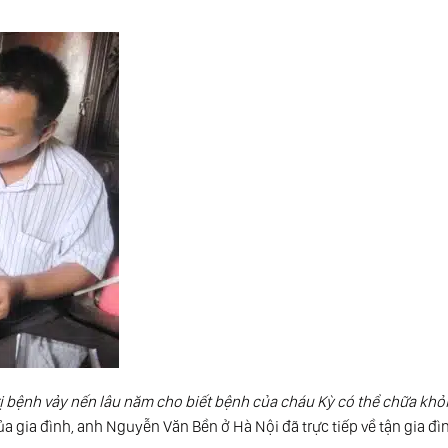
ị bệnh vảy nến lâu năm cho biết bệnh của cháu Kỳ có thể chữa khỏi
a gia đình, anh Nguyễn Văn Bền ở Hà Nội đã trực tiếp về tận gia đì