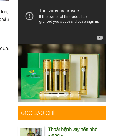
Hóa,
 cháu
 qua.
GÓC BÁO CHÍ
Thoát bệnh vảy nến nhờ
Đông y