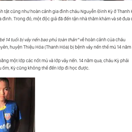
 bệnh tật cũng như hoàn cảnh gia đình cháu Nguyễn Đình Kỳ ở Thanh 
gia đình. Trong đó, một độc giả đã đến tận nhà thăm khám và sẽ đưa
é 14 tuổi bị vảy nến bao phủ toàn thân”
về hoàn cảnh của cháu
yên, huyện Thiệu Hóa (Thanh Hóa) bị bệnh vảy nến thể mủ 14 năm
bằng một lớp các nốt mủ và lớp vảy nến. 14 năm qua, cháu Kỳ phải
u ốm, Kỳ cũng không thể đến lớp đi học được.