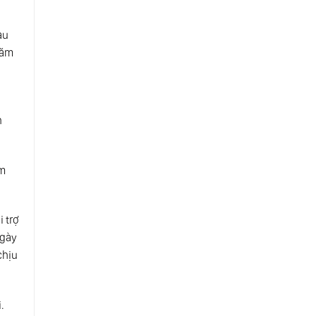
au
hăm
n
ăm
 trợ
ngày
chịu
.