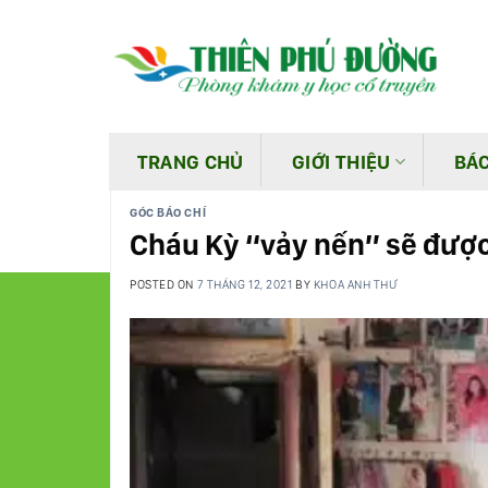
Skip
to
content
TRANG CHỦ
GIỚI THIỆU
BÁC
GÓC BÁO CHÍ
Cháu Kỳ “vảy nến” sẽ được
POSTED ON
7 THÁNG 12, 2021
BY
KHOA ANH THƯ