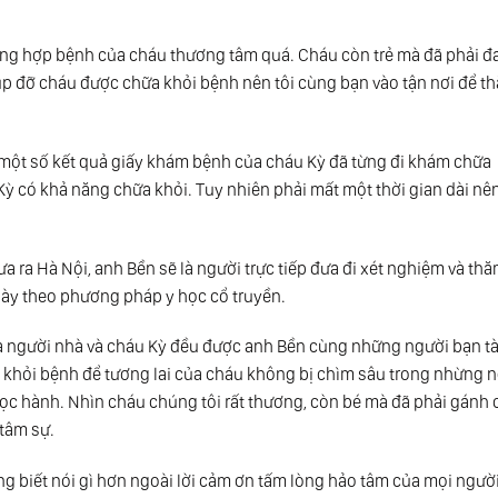
ờng hợp bệnh của cháu thương tâm quá. Cháu còn trẻ mà đã phải đ
úp đỡ cháu được chữa khỏi bệnh nên tôi cùng bạn vào tận nơi để t
c một số kết quả giấy khám bệnh của cháu Kỳ đã từng đi khám chữa
Kỳ có khả năng chữa khỏi. Tuy nhiên phải mất một thời gian dài nê
ưa ra Hà Nội, anh Bền sẽ là người trực tiếp đưa đi xét nghiệm và th
này theo phương pháp y học cổ truyền.
của người nhà và cháu Kỳ đều được anh Bền cùng những người bạn tài
 khỏi bệnh để tương lai của cháu không bị chìm sâu trong nhừng 
ọc hành. Nhìn cháu chúng tôi rất thương, còn bé mà đã phải gánh 
 tâm sự.
ng biết nói gì hơn ngoài lời cảm ơn tấm lòng hảo tâm của mọi người